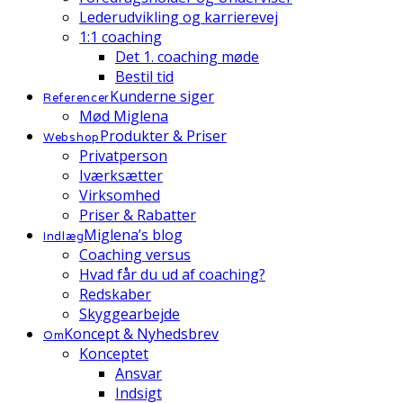
Lederudvikling og karrierevej
1:1 coaching
Det 1. coaching møde
Bestil tid
Kunderne siger
Referencer
Mød Miglena
Produkter & Priser
Webshop
Privatperson
Iværksætter
Virksomhed
Priser & Rabatter
Miglena’s blog
Indlæg
Coaching versus
Hvad får du ud af coaching?
Redskaber
Skyggearbejde
Koncept & Nyhedsbrev
Om
Konceptet
Ansvar
Indsigt