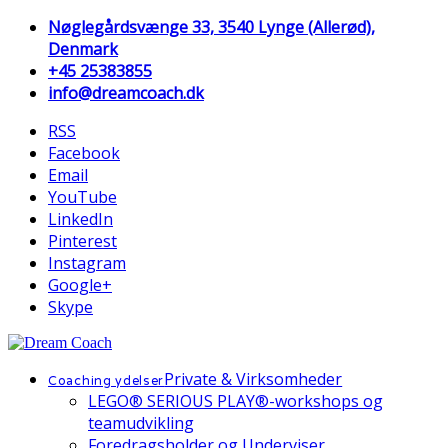
Nøglegårdsvænge 33, 3540 Lynge (Allerød),
Denmark
+45 25383855
info@dreamcoach.dk
RSS
Facebook
Email
YouTube
LinkedIn
Pinterest
Instagram
Google+
Skype
Private & Virksomheder
Coaching ydelser
LEGO® SERIOUS PLAY®-workshops og
teamudvikling
Foredragsholder og Underviser