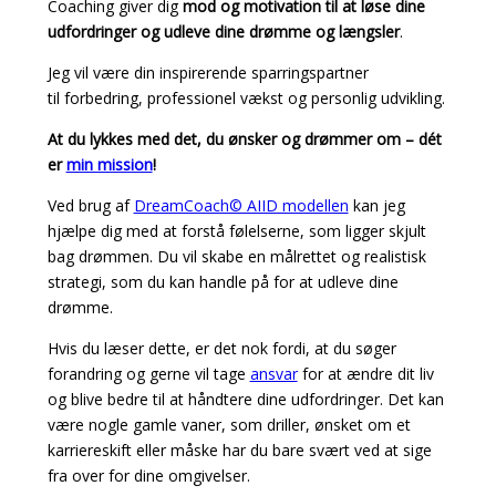
Coaching giver dig
mod og motivation til at løse dine
udfordringer og udleve dine drømme og længsler
.
Jeg vil være din inspirerende sparringspartner
til forbedring, professionel vækst og personlig udvikling.
At du lykkes med det, du ønsker og drømmer om – dét
er
min mission
!
Ved brug af
DreamCoach© AIID modellen
kan jeg
hjælpe dig med at forstå følelserne, som ligger skjult
bag drømmen. Du vil skabe en målrettet og realistisk
strategi, som du kan handle på for at udleve dine
drømme.
Hvis du læser dette, er det nok fordi, at du søger
forandring og gerne vil tage
ansvar
for at ændre dit liv
og blive bedre til at håndtere dine udfordringer. Det kan
være nogle gamle vaner, som driller, ønsket om et
karriereskift eller måske har du bare svært ved at sige
fra over for dine omgivelser.