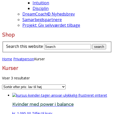
Intuition
Disciplin
DreamCoach© Nyhedsbrev
Samarbejdspartnere
Projekt: Giv selvværdet tilbage
Shop
Search this website
Home
Privatperson
Kurser
Kurser
Sorteret
Viser 3 resultater
efter
pris:
lav
til
Kvinder med power i balance
høj
kr.
1.095,00
Tilføj til kurv