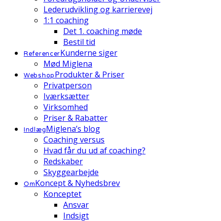
Lederudvikling og karrierevej
1:1 coaching
Det 1. coaching møde
Bestil tid
Kunderne siger
Referencer
Mød Miglena
Produkter & Priser
Webshop
Privatperson
Iværksætter
Virksomhed
Priser & Rabatter
Miglena’s blog
Indlæg
Coaching versus
Hvad får du ud af coaching?
Redskaber
Skyggearbejde
Koncept & Nyhedsbrev
Om
Konceptet
Ansvar
Indsigt