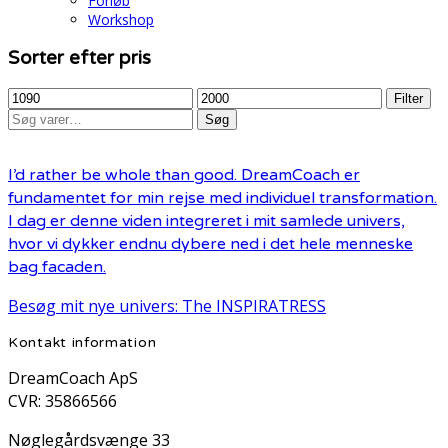
Forløb
Workshop
Sorter efter pris
Mindste
Højeste
Filter
Søg
pris
pris
Søg
efter:
I’d rather be whole than good. DreamCoach er
fundamentet for min rejse med individuel transformation.
I dag er denne viden integreret i mit samlede univers,
hvor vi dykker endnu dybere ned i det hele menneske
bag facaden.
Besøg mit nye univers: The INSPIRATRESS
Kontakt information
DreamCoach ApS
CVR: 35866566
Nøglegårdsvænge 33