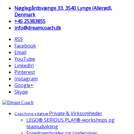
Nøglegårdsvænge 33, 3540 Lynge (Allerød),
Denmark
+45 25383855
info@dreamcoach.dk
RSS
Facebook
Email
YouTube
LinkedIn
Pinterest
Instagram
Google+
Skype
Private & Virksomheder
Coaching ydelser
LEGO® SERIOUS PLAY®-workshops og
teamudvikling
Foredragsholder og Underviser